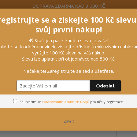
DOPRAVA ZDARMA NAD 3 000 KČ
egistrujte se a získejte 100 Kč slev
formace
Více
Nevíte si rady? Zavolejte.
+420 7
svůj první nákup!
Hleda
🎁 Stačí jen pár kliknutí a sleva je vaše!
hlaste se k odběru novinek, získejte přístup k exkluzivním nabídk
využijte 100 Kč slevu na váš nákup.
líčky
Vybavení stájí
Vozatajství
Slevu lze uplatnit při objednávce nad 500 Kč.
Nečekejte! Zaregistrujte se teď a ušetřete.
te powder na podporu oslabeného imunitního systému, balení 150g
Odeslat
a podporu oslabeného imuni
Souhlasím se
zpracováním osobních údajů
pro účely registrace.
Zavřít