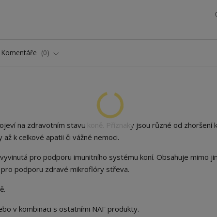
Komentáře
0
ojeví na zdravotním stavu koně. Příznaky jsou různé od zhoršení 
 až k celkové apatii či vážné nemoci.
ě vyvinutá pro podporu imunitního systému koní. Obsahuje mimo ji
ky pro podporu zdravé mikroflóry střeva.
ě.
bo v kombinaci s ostatními NAF produkty.