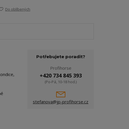
Do oblíbených
Potřebujete poradit?
Profihorse
kondice,
+420 734 845 393
(Po-Pá, 10-18 hod.)
né
stefanova@jp-profihorse.cz