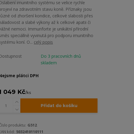
Oslabení imunitního systému se velice rychle
projeví na zdravotním stavu koně. Příznaky jsou
různé od zhoršení kondice, celkové slabosti přes
náladovost a slabé výkony až k celkové apatii či
vážné nemoci. Immunforte je unikátní přírodní
směs speciállně vyvinutá pro podporu imunitního
systému koní. O...
celý popis
Dostupnost
Do 3 pracovních dnů
skladem
Nejsme plátci DPH
1 049 Kč
/
ks
Přidat do košíku
Číslo produktu:
G512
EAN kód:
5032410110111