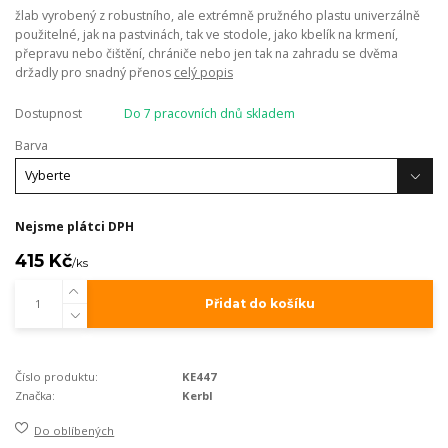
žlab vyrobený z robustního, ale extrémně pružného plastu univerzálně
použitelné, jak na pastvinách, tak ve stodole, jako kbelík na krmení,
přepravu nebo čištění, chrániče nebo jen tak na zahradu se dvěma
držadly pro snadný přenos
celý popis
Dostupnost
Do 7 pracovních dnů skladem
Barva
Nejsme plátci DPH
415 Kč
/
ks
Přidat do košíku
Číslo produktu:
KE447
Značka:
Kerbl
Do oblíbených