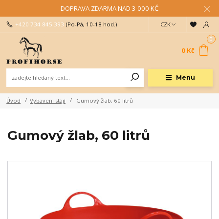
DOPRAVA ZDARMA NAD 3 000 KČ
+420 734 845 393
(Po-Pá, 10-18 hod.)
CZK
0
0 Kč
Menu
Úvod
Vybavení stájí
Gumový žlab, 60 litrů
Gumový žlab, 60 litrů