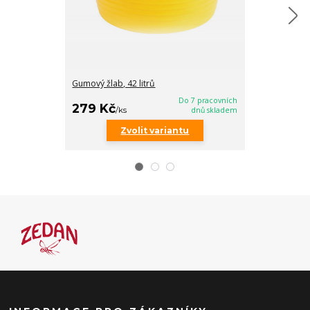
Gumový žlab, 42 litrů
Závěsný pryžo
Do 7 pracovních
719 Kč
279 Kč
/
ks
/
ks
dnů skladem
Zvolit variantu