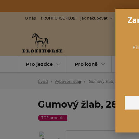
Zar
O nás
PROFIHORSE KLUB
Jak nakupovat
Důležité in
Při
Pro jezdce
Pro koně
Pro maz
Úvod
Vybavení stájí
Gumový žlab, 28 litrů
Gumový žlab, 28 litr
TOP produkt