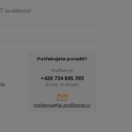
Do oblíbených
Potřebujete poradit?
Profihorse
+420 734 845 393
iče
(Po-Pá, 10-18 hod.)
stefanova@jp-profihorse.cz