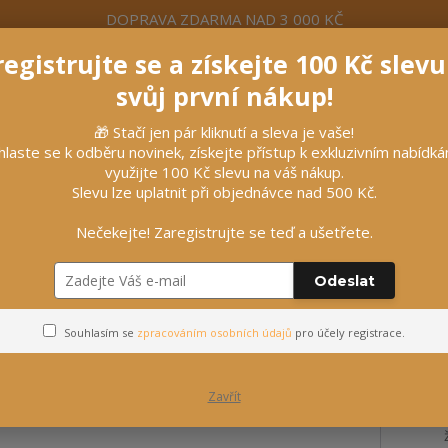
DOPRAVA ZDARMA NAD 3 000 KČ
egistrujte se a získejte 100 Kč slev
formace
Více
Nevíte si rady? Zavolejte.
+420 7
svůj první nákup!
🎁 Stačí jen pár kliknutí a sleva je vaše!
Hleda
hlaste se k odběru novinek, získejte přístup k exkluzivním nabídk
využijte 100 Kč slevu na váš nákup.
Slevu lze uplatnit při objednávce nad 500 Kč.
líčky
Vybavení stájí
Vozatajství
Nečekejte! Zaregistrujte se teď a ušetřete.
Odeslat
ů
Souhlasím se
zpracováním osobních údajů
pro účely registrace.
Zavřít