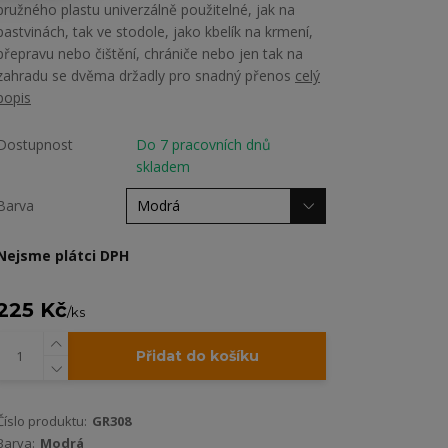
pružného plastu univerzálně použitelné, jak na
pastvinách, tak ve stodole, jako kbelík na krmení,
přepravu nebo čištění, chrániče nebo jen tak na
zahradu se dvěma držadly pro snadný přenos
celý
popis
Dostupnost
Do 7 pracovních dnů
skladem
Barva
Nejsme plátci DPH
225 Kč
/
ks
Přidat do košíku
Číslo produktu:
GR308
Barva:
Modrá