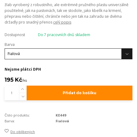
žlab vyrobený z robustního, ale extrémně pružného plastu univerzálně
použitelné, jak na pastvinách, tak ve stodole, jako kbelík na krmení,
přepravu nebo čištění, chrániče nebo jen tak na zahradu se dvěma
držadly pro snadný přenos
celý popis
Dostupnost
Do 7 pracovních dnů skladem
Barva
Nejsme plátci DPH
195 Kč
/
ks
Přidat do košíku
Číslo produktu:
KE449
Barva:
Fialová
Do oblíbených