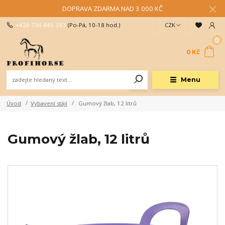
DOPRAVA ZDARMA NAD 3 000 KČ
+420 734 845 393
(Po-Pá, 10-18 hod.)
CZK
0
0 Kč
Menu
Úvod
Vybavení stájí
Gumový žlab, 12 litrů
Gumový žlab, 12 litrů