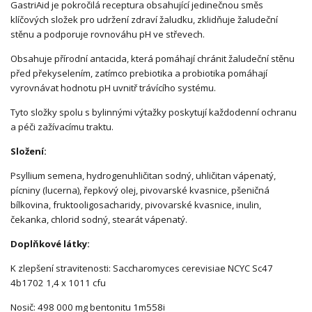
GastriAid je pokročilá receptura obsahující jedinečnou směs
klíčových složek pro udržení zdraví žaludku, zklidňuje žaludeční
stěnu a podporuje rovnováhu pH ve střevech.
Obsahuje přírodní antacida, která pomáhají chránit žaludeční stěnu
před překyselením, zatímco prebiotika a probiotika pomáhají
vyrovnávat hodnotu pH uvnitř trávícího systému.
Tyto složky spolu s bylinnými výtažky poskytují každodenní ochranu
a péči zažívacímu traktu.
Složení:
Psyllium semena, hydrogenuhličitan sodný, uhličitan vápenatý,
pícniny (lucerna), řepkový olej, pivovarské kvasnice, pšeničná
bílkovina, fruktooligosacharidy, pivovarské kvasnice, inulin,
čekanka, chlorid sodný, stearát vápenatý.
Doplňkové látky:
K zlepšení stravitenosti: Saccharomyces cerevisiae NCYC Sc47
4b1702 1,4 x 1011 cfu
Nosič: 498 000 mg bentonitu 1m558i