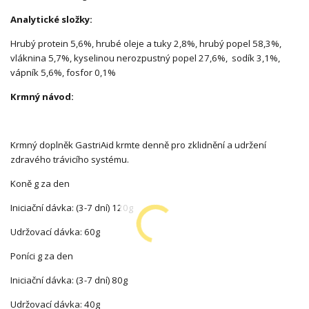
Analytické složky:
Hrubý protein 5,6%, hrubé oleje a tuky 2,8%, hrubý popel 58,3%,
vláknina 5,7%, kyselinou nerozpustný popel 27,6%, sodík 3,1%,
vápník 5,6%, fosfor 0,1%
Krmný návod:
Krmný doplněk GastriAid krmte denně pro zklidnění a udržení
zdravého trávicího systému.
Koně g za den
Iniciační dávka: (3-7 dní) 120g
Udržovací dávka: 60g
Poníci g za den
Iniciační dávka: (3-7 dní) 80g
Udržovací dávka: 40g