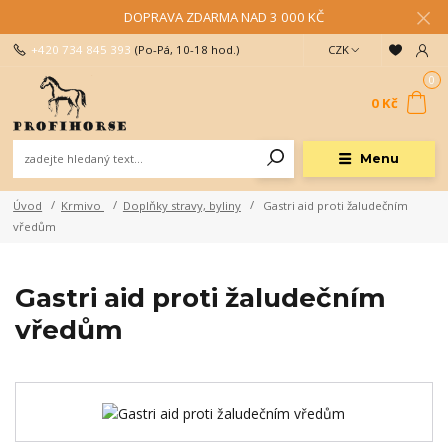
DOPRAVA ZDARMA NAD 3 000 KČ
+420 734 845 393
(Po-Pá, 10-18 hod.)
CZK
0
0 Kč
Menu
Úvod
Krmivo
Doplňky stravy, byliny
Gastri aid proti žaludečním
vředům
Gastri aid proti žaludečním
vředům