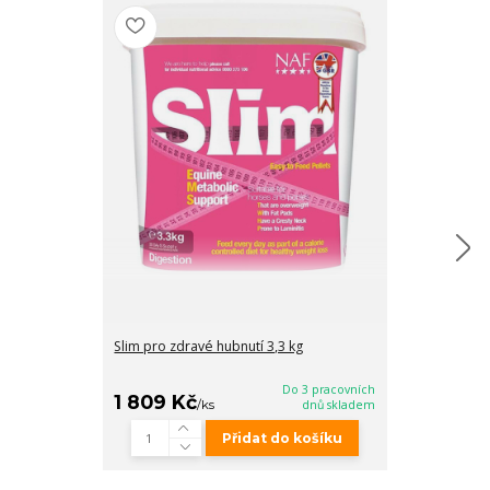
Slim pro zdravé hubnutí 3,3 kg
Thrive proti pr
kg
Do 3 pracovních
1 809 Kč
1 545 Kč
/
ks
dnů skladem
/
k
Přidat do košíku