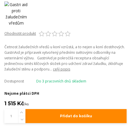
Ohodnotit produkt
Četnost žaludečních vředů u koní vzrůstá, a to nejen u koní dostihových.
GastriAid je přípravek vytvořený předními světovými odborníky na
veterinární výživu. GastriAid je pokročilá receptura obsahující
jedinečnou směs klíčových složek pro udržení zdraví žaludku, zklidňuje
žaludeční stěnu a podporu...
celý popis
Dostupnost
Do 3 pracovních dnů skladem
Nejsme plátci DPH
1 515 Kč
/
ks
Přidat do košíku