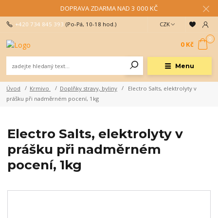
DOPRAVA ZDARMA NAD 3 000 KČ
+420 734 845 393
(Po-Pá, 10-18 hod.)
CZK
0
0 Kč
Menu
Úvod
Krmivo
Doplňky stravy, byliny
Electro Salts, elektrolyty v
prášku při nadměrném pocení, 1kg
Electro Salts, elektrolyty v
prášku při nadměrném
pocení, 1kg