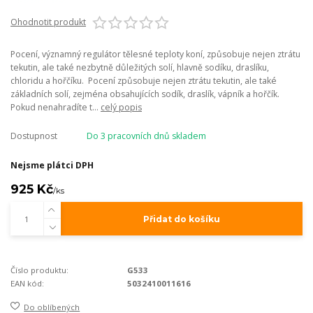
Ohodnotit produkt
Pocení, významný regulátor tělesné teploty koní, způsobuje nejen ztrátu
tekutin, ale také nezbytně důležitých solí, hlavně sodíku, draslíku,
chloridu a hořčíku. Pocení způsobuje nejen ztrátu tekutin, ale také
základních solí, zejména obsahujících sodík, draslík, vápník a hořčík.
Pokud nenahradíte t...
celý popis
Dostupnost
Do 3 pracovních dnů skladem
Nejsme plátci DPH
925 Kč
/
ks
Přidat do košíku
Číslo produktu:
G533
EAN kód:
5032410011616
Do oblíbených