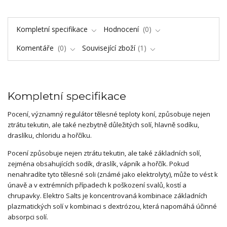
Kompletní specifikace
Hodnocení
0
Komentáře
0
Související zboží
1
Kompletní specifikace
Pocení, významný regulátor tělesné teploty koní, způsobuje nejen
ztrátu tekutin, ale také nezbytně důležitých solí, hlavně sodíku,
draslíku, chloridu a hořčíku.
Pocení způsobuje nejen ztrátu tekutin, ale také základních solí,
zejména obsahujících sodík, draslík, vápník a hořčík. Pokud
nenahradíte tyto tělesné soli (známé jako elektrolyty), může to vést k
únavě a v extrémních případech k poškození svalů, kostí a
chrupavky. Elektro Salts je koncentrovaná kombinace základních
plazmatických solí v kombinaci s dextrózou, která napomáhá účinné
absorpci solí.