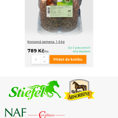
Konopná semena, 1,6 kg
Do 3 pracovních
789 Kč
/
ks
dnů skladem
Přidat do košíku