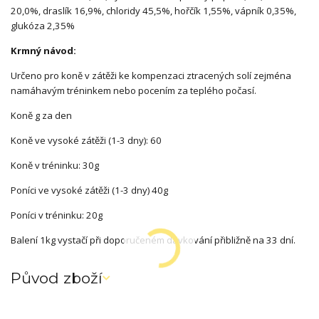
20,0%, draslík 16,9%, chloridy 45,5%, hořčík 1,55%, vápník 0,35%,
glukóza 2,35%
Krmný návod:
Určeno pro koně v zátěži ke kompenzaci ztracených solí zejména
namáhavým tréninkem nebo pocením za teplého počasí.
Koně g za den
Koně ve vysoké zátěži (1-3 dny): 60
Koně v tréninku: 30g
Poníci ve vysoké zátěži (1-3 dny) 40g
Poníci v tréninku: 20g
Balení 1kg vystačí při doporučeném dávkování přibližně na 33 dní.
Původ zboží