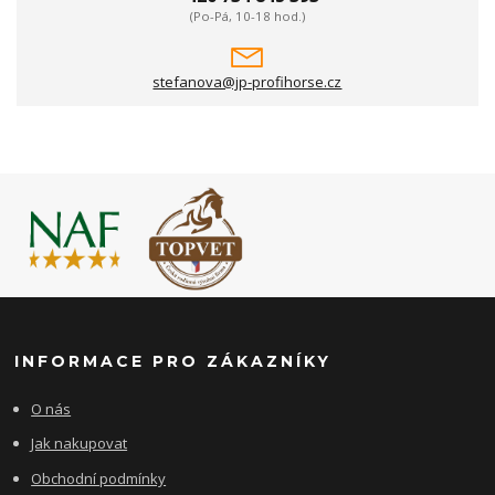
(Po-Pá, 10-18 hod.)
stefanova@jp-profihorse.cz
INFORMACE PRO ZÁKAZNÍKY
O nás
Jak nakupovat
Obchodní podmínky