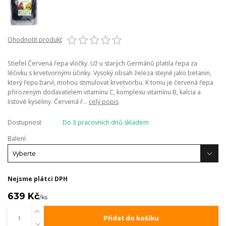
Ohodnotit produkt
Stiefel Červená řepa vločky. Už u starých Germánů platila řepa za
léčivku s krvetvornými účinky. Vysoký obsah železa stejně jako betanin,
který řepu barví, mohou stimulovat krvetvorbu. K tomu je červená řepa
přirozeným dodavatelem vitamínu C, komplexu vitamínu B, kalcia a
listové kyseliny. Červená ř...
celý popis
Dostupnost
Do 3 pracovních dnů skladem
Balení
Nejsme plátci DPH
639 Kč
/
ks
Přidat do košíku