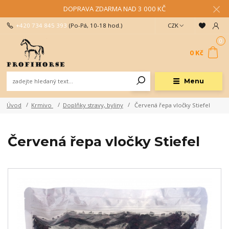
DOPRAVA ZDARMA NAD 3 000 KČ
+420 734 845 393
(Po-Pá, 10-18 hod.)
CZK
0
0 Kč
Menu
Úvod
Krmivo
Doplňky stravy, byliny
Červená řepa vločky Stiefel
Červená řepa vločky Stiefel