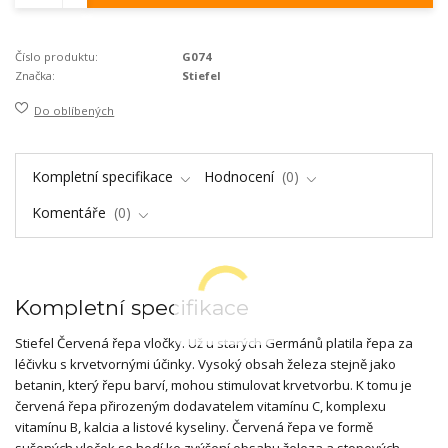
Číslo produktu:
G074
Značka:
Stiefel
Do oblíbených
Kompletní specifikace
Hodnocení
0
Komentáře
0
Kompletní specifikace
Stiefel Červená řepa vločky. Už u starých Germánů platila řepa za
léčivku s krvetvornými účinky. Vysoký obsah železa stejně jako
betanin, který řepu barví, mohou stimulovat krvetvorbu. K tomu je
červená řepa přirozeným dodavatelem vitamínu C, komplexu
vitamínu B, kalcia a listové kyseliny. Červená řepa ve formě