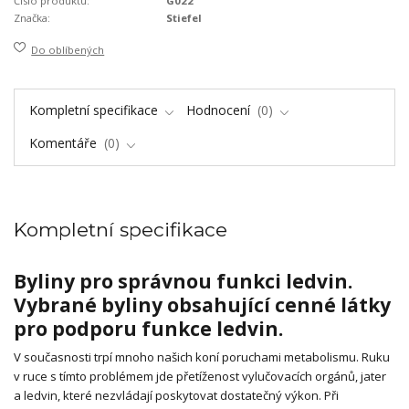
Číslo produktu:
G022
Značka:
Stiefel
Do oblíbených
Kompletní specifikace
Hodnocení
0
Komentáře
0
Kompletní specifikace
Byliny pro správnou funkci ledvin.
Vybrané byliny obsahující cenné látky
pro podporu funkce ledvin.
V současnosti trpí mnoho našich koní poruchami metabolismu. Ruku
v ruce s tímto problémem jde přetíženost vylučovacích orgánů, jater
a ledvin, které nezvládají poskytovat dostatečný výkon. Při