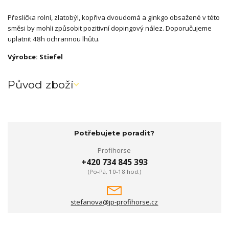
Přeslička rolní, zlatobýl, kopřiva dvoudomá a ginkgo obsažené v této
směsi by mohli způsobit pozitivní dopingový nález. Doporučujeme
uplatnit 48h ochrannou lhůtu.
Výrobce: Stiefel
Původ zboží
Potřebujete poradit?
Profihorse
+420 734 845 393
(Po-Pá, 10-18 hod.)
stefanova@jp-profihorse.cz