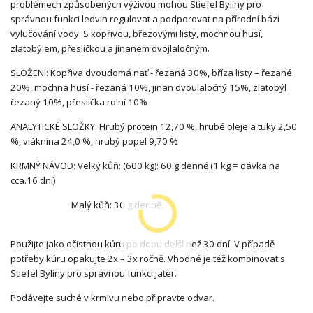
problémech způsobených výživou mohou Stiefel Byliny pro
správnou funkci ledvin regulovat a podporovat na přírodní bázi
vylučování vody. S kopřivou, březovými listy, mochnou husí,
zlatobýlem, přesličkou a jinanem dvojlaločným.
SLOŽENÍ: Kopřiva dvoudomá nať - řezaná 30%, bříza listy – řezané
20%, mochna husí - řezaná 10%, jinan dvoulaločný 15%, zlatobýl
řezaný 10%, přeslička rolní 10%
ANALYTICKÉ SLOŽKY: Hrubý protein 12,70 %, hrubé oleje a tuky 2,50
%, vláknina 24,0 %, hrubý popel 9,70 %
KRMNÝ NÁVOD: Velký kůň: (600 kg): 60 g denně (1 kg = dávka na
cca.16 dní)
Malý kůň: 30 g denně.
Použijte jako očistnou kúru po dobu delší než 30 dní. V případě
potřeby kúru opakujte 2x – 3x ročně. Vhodné je též kombinovat s
Stiefel Byliny pro správnou funkci jater.
Podávejte suché v krmivu nebo připravte odvar.