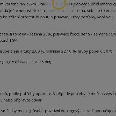
vstřebávání cukru. Tráva a obilí obsahují obvykle příliš mnoho c
přidá ještě nedostatek stopového prvku chromu, sníží se toleranc
ke ztížení procesu hubnutí. S pískavicí, lístky borůvky, kopřivou,
pastuší tobolka - řezaná 25%, pískavice řecké seno - semena cel
řezaná 10%
ubé oleje a tuky 2,00 %, vláknina 22,10 %, hrubý popel 6,30 %
1 kg = dávka na cca. 16 dní)
 dnů, podle potřeby opakujte. V případě potřeby je možno zvýšit 
u nebo připravte odvar.
o směsi by mohli způsobit pozitivní dopingový nález. Doporučuje