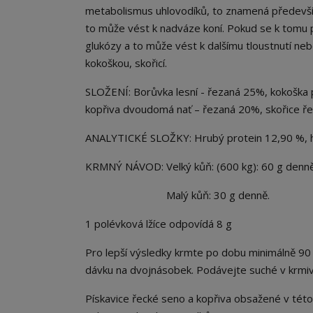
metabolismus uhlovodíků, to znamená především 
to může vést k nadváze koní. Pokud se k tomu 
glukózy a to může vést k dalšímu tloustnutí nebo 
kokoškou, skořicí.
SLOŽENÍ: Borůvka lesní - řezaná 25%, kokoška 
kopřiva dvoudomá nať – řezaná 20%, skořice 
ANALYTICKÉ SLOŽKY: Hrubý protein 12,90 %, hr
KRMNÝ NÁVOD: Velký kůň: (600 kg): 60 g denně (
Malý kůň: 30 g denně.
1 polévková lžíce odpovídá 8 g
Pro lepší výsledky krmte po dobu minimálně 90
dávku na dvojnásobek. Podávejte suché v krmiv
Pískavice řecké seno a kopřiva obsažené v tét