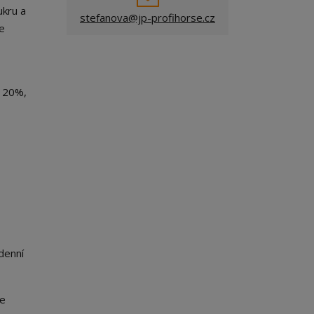
ukru a
stefanova@jp-profihorse.cz
e
á 20%,
denní
me