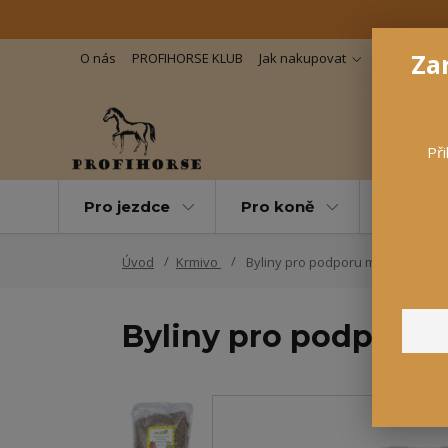
Zar
O nás
PROFIHORSE KLUB
Jak nakupovat
Důležité in
Při
Pro jezdce
Pro koně
Pro maz
Úvod
Krmivo
Byliny pro podporu metabolismu,
Byliny pro podporu 