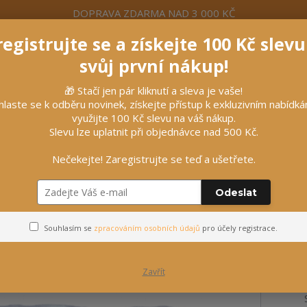
DOPRAVA ZDARMA NAD 3 000 KČ
egistrujte se a získejte 100 Kč slev
formace
Více
Nevíte si rady? Zavolejte.
+420 7
svůj první nákup!
🎁 Stačí jen pár kliknutí a sleva je vaše!
Hleda
hlaste se k odběru novinek, získejte přístup k exkluzivním nabídk
využijte 100 Kč slevu na váš nákup.
Slevu lze uplatnit při objednávce nad 500 Kč.
líčky
Vybavení stájí
Vozatajství
Nečekejte! Zaregistrujte se teď a ušetřete.
 1 kg
Odeslat
metabolismu, 1 kg
Souhlasím se
zpracováním osobních údajů
pro účely registrace.
Zavřít