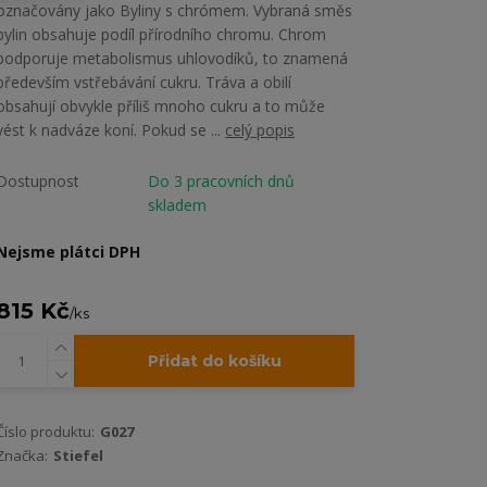
označovány jako Byliny s chrómem. Vybraná směs
bylin obsahuje podíl přírodního chromu. Chrom
podporuje metabolismus uhlovodíků, to znamená
především vstřebávání cukru. Tráva a obilí
obsahují obvykle příliš mnoho cukru a to může
vést k nadváze koní. Pokud se ...
celý popis
Dostupnost
Do 3 pracovních dnů
skladem
Nejsme plátci DPH
815 Kč
/
ks
Přidat do košíku
Číslo produktu:
G027
Značka:
Stiefel