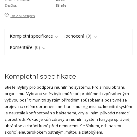
Značka:
Stiefel
Do oblíbených
Kompletní specifikace
Hodnocení
0
Komentáře
0
Kompletní specifikace
Stiefel Byliny pro podporu imunitního systému. Pro silnou obranu
organismu. Vybraná směs bylin může při problémech způsobených
výživou posílit imunitní systém přírodním způsobem a pozitivně se
projeví na celém obranném mechanismu organismu. Imunitní systém
je neustále konfrontován s bakteriemi, viry a jinými původci nemocí
z prostředí. Pokud je kůň zdravý a imunitní systém funguje správně,
ubrání se a chrání koně před nemocemi. Se šípkem, echinaceou,
skořicí, eleuterokokem ostnitým, mátou a zlatobýlem.