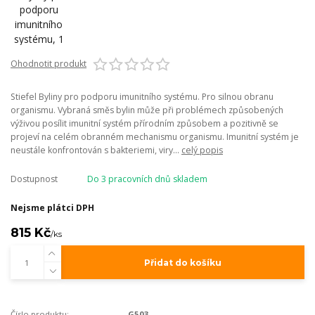
Ohodnotit produkt
Stiefel Byliny pro podporu imunitního systému. Pro silnou obranu
organismu. Vybraná směs bylin může při problémech způsobených
výživou posílit imunitní systém přírodním způsobem a pozitivně se
projeví na celém obranném mechanismu organismu. Imunitní systém je
neustále konfrontován s bakteriemi, viry...
celý popis
Dostupnost
Do 3 pracovních dnů skladem
Nejsme plátci DPH
815 Kč
/
ks
Přidat do košíku
Číslo produktu:
G503