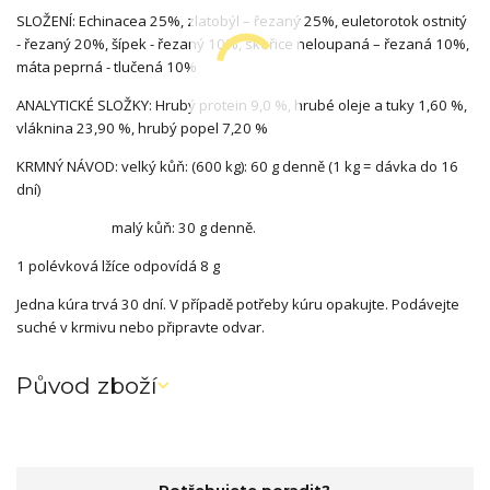
SLOŽENÍ: Echinacea 25%, zlatobýl – řezaný 25%, euletorotok ostnitý
- řezaný 20%, šípek - řezaný 10%, skořice neloupaná – řezaná 10%,
máta peprná - tlučená 10%
ANALYTICKÉ SLOŽKY: Hrubý protein 9,0 %, hrubé oleje a tuky 1,60 %,
vláknina 23,90 %, hrubý popel 7,20 %
KRMNÝ NÁVOD: velký kůň: (600 kg): 60 g denně (1 kg = dávka do 16
dní)
malý kůň: 30 g denně.
1 polévková lžíce odpovídá 8 g
Jedna kúra trvá 30 dní. V případě potřeby kúru opakujte. Podávejte
suché v krmivu nebo připravte odvar.
Původ zboží
Potřebujete poradit?