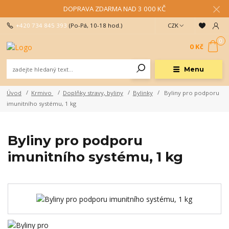
DOPRAVA ZDARMA NAD 3 000 KČ
+420 734 845 393
(Po-Pá, 10-18 hod.)
CZK
0
0 Kč
Menu
Úvod
Krmivo
Doplňky stravy, byliny
Bylinky
Byliny pro podporu
imunitního systému, 1 kg
Byliny pro podporu
imunitního systému, 1 kg