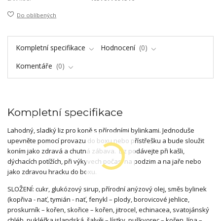
Do oblíbených
Kompletní specifikace
Hodnocení
0
Komentáře
0
Kompletní specifikace
Lahodný, sladký liz pro koně s přírodními bylinkami. Jednoduše
upevněte pomocí provazu do boxu nebo přístřešku a bude sloužit
koním jako zdravá a chutná zábava. Liz podávejte při kašli,
dýchacích potížích, při výkyvech počasí na podzim a na jaře nebo
jako zdravou hracku do boxu.
SLOŽENÍ: cukr, glukózový sirup, přírodní anýzový olej, směs bylinek
(kopřiva - nať, tymián - nať, fenykl – plody, borovicové jehlice,
proskurník – kořen, skořice – kořen, jitrocel, echinacea, svatojánský
chléb, pukléřka islandská, šalvěj – lístky, puškvorec – kořen, lípa –