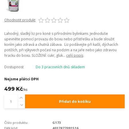
Ohodnotit produkt
Lahodný, sladký liz pro koně s přírodními bylinkami. Jednoduše
upevněte pomocí provazu do boxu nebo přístřešku a bude sloužit
koním jako zdravá a chutná zábava. Liz podávejte při kašli, dýchacích
potížích, při výkyvech počasí na podzim a na jaře nebo jako zdravou
hracku do boxu. SLOŽENÍ: cukr, gluk...
celý popis
Dostupnost
Do 3 pracovních dnů skladem
Nejsme plátci DPH
499 Kč
/
ks
Přidat do košíku
Číslo produktu:
G173
EAN kód:
4037877091516