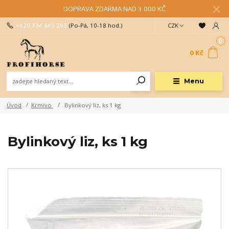
DOPRAVA ZDARMA NAD 3 000 KČ
+420 734 845 393
(Po-Pá, 10-18 hod.)
CZK
0
0 Kč
Menu
Úvod
Krmivo
Bylinkový liz, ks 1 kg
Bylinkový liz, ks 1 kg