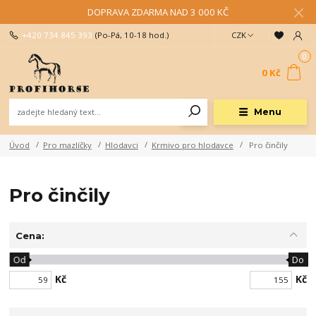
DOPRAVA ZDARMA NAD 3 000 KČ
+420 734 845 393
(Po-Pá, 10-18 hod.)
CZK
0
0 Kč
Menu
Úvod
Pro mazlíčky
Hlodavci
Krmivo pro hlodavce
Pro činčily
Pro činčily
Cena:
Od
Do
Kč
Kč