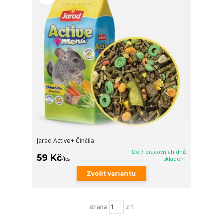
Jarad Active+ Činčila
Do 7 pracovních dnů
59 Kč
/
ks
skladem
Zvolit variantu
strana
z 1