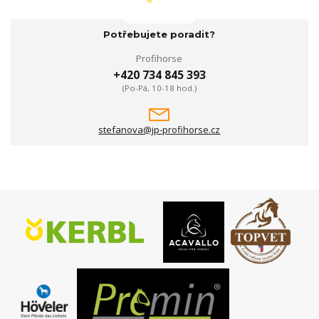
Potřebujete poradit?
Profihorse
+420 734 845 393
(Po-Pá, 10-18 hod.)
stefanova@jp-profihorse.cz