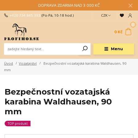
DOPRAVA ZDARMA NAD 3 000 KČ
+420 734 845 393
(Po-Pá, 10-18 hod.)
CZK
0
0 Kč
Menu
Úvod
Vozatajství
Bezpečnostní vozatajská karabina Waldhausen, 90
mm
Bezpečnostní vozatajská
karabina Waldhausen, 90
mm
TOP produkt