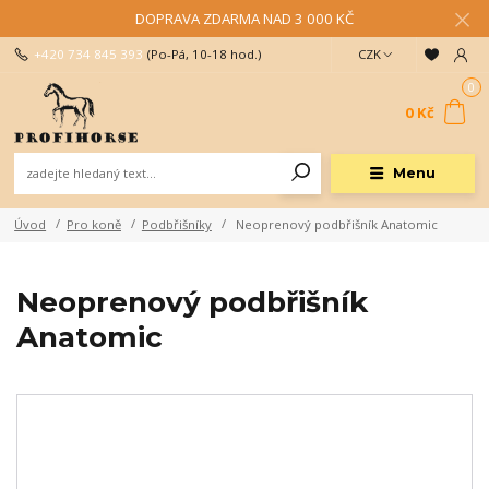
DOPRAVA ZDARMA NAD 3 000 KČ
+420 734 845 393
(Po-Pá, 10-18 hod.)
CZK
0
0 Kč
Menu
Úvod
Pro koně
Podbřišníky
Neoprenový podbřišník Anatomic
Neoprenový podbřišník
Anatomic